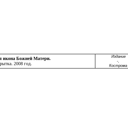
Издание
я икона Божией Матери.
-,
рытка.
200
8 год.
Кострома