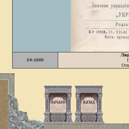
Люд
БФ-18089
Отк