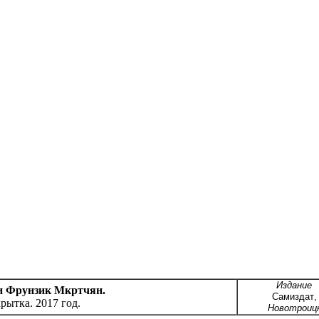
Издание
и Фрунзик Мкртчян.
Самиздат
,
рытка. 2017 год.
Новотроиц