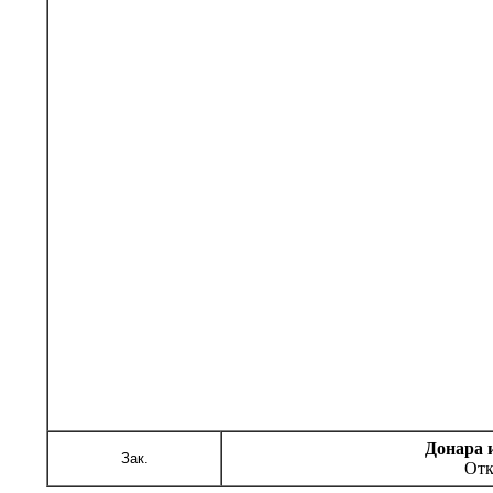
Донара 
Зак.
Отк