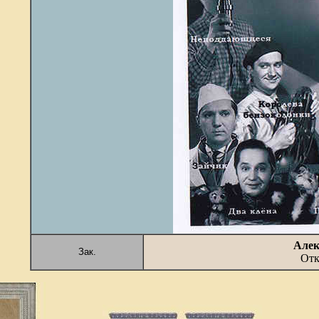
Алек
Зак.
Отк