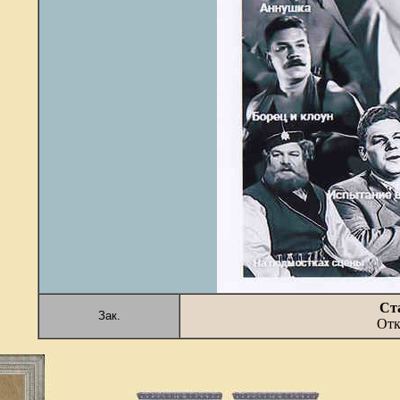
Ст
Зак.
Отк