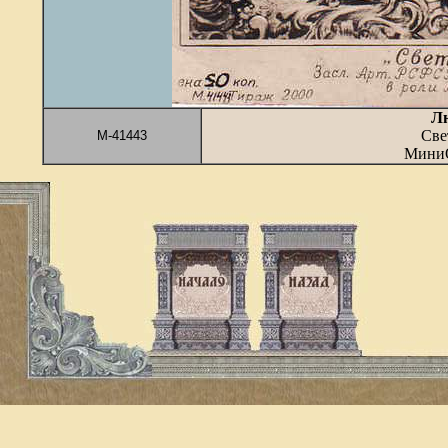
Л
Све
М-41443
МиниО