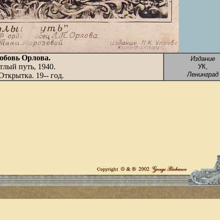
юбовь Орлова
.
Издание
тлый путь, 1940.
УК
,
Ленинград
ткрытка. 19-- год.