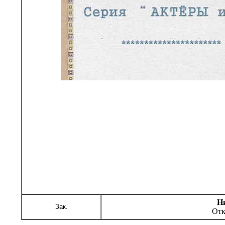
Н
Зак.
Отк