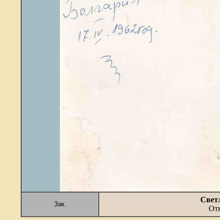
Свет
Зак.
Отк