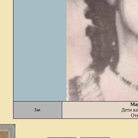
Ма
Дети ка
Зак.
Отк