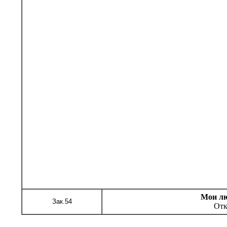
Мои лю
Зак.
54
Отк