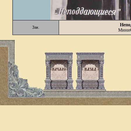
Непо
Зак.
МиниО