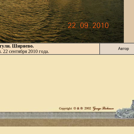
ули. Ширяево.
Автор
я.
22
сентября 201
0
года.