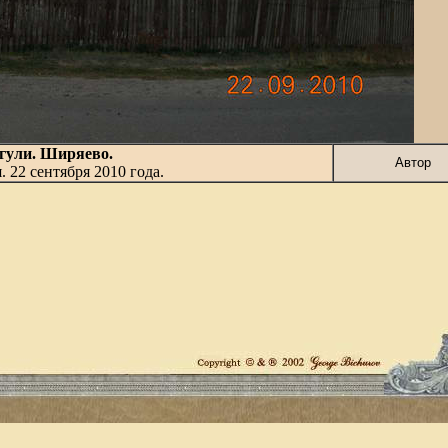
ули. Ширяево.
Автор
я.
22
сентября 201
0
года.