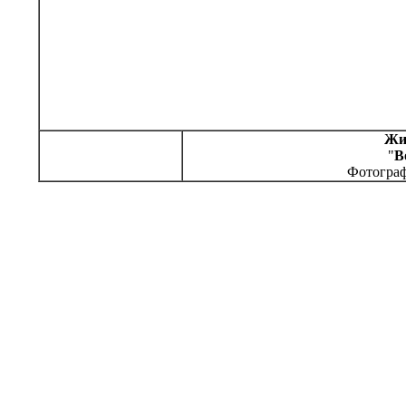
Жи
"
В
Фотограф