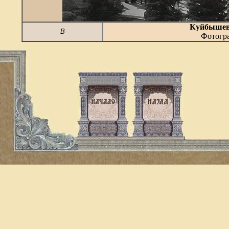
Куйбыше
В
Фотогра