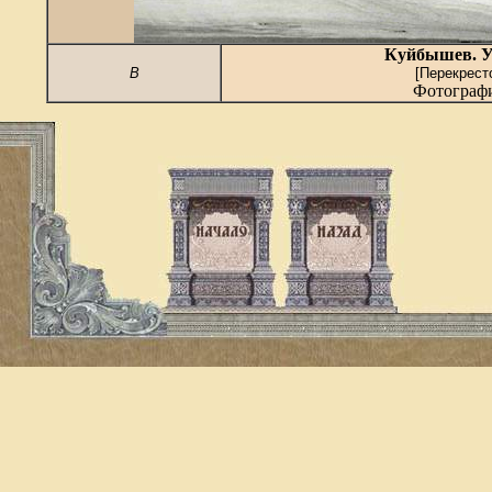
Куйбышев.
У
В
[
Перекрест
Фотографи