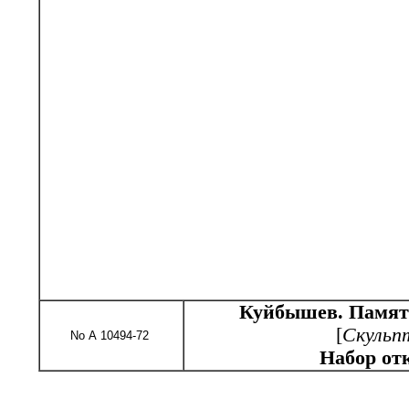
Куйбышев. Памятн
[
Скульп
No А 10494-72
Набор от