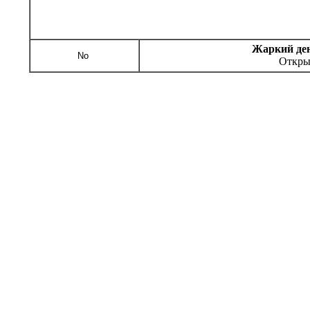
Жаркий ден
No
Открыт