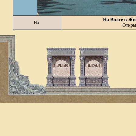
На Волге в Жи
No
Открыт