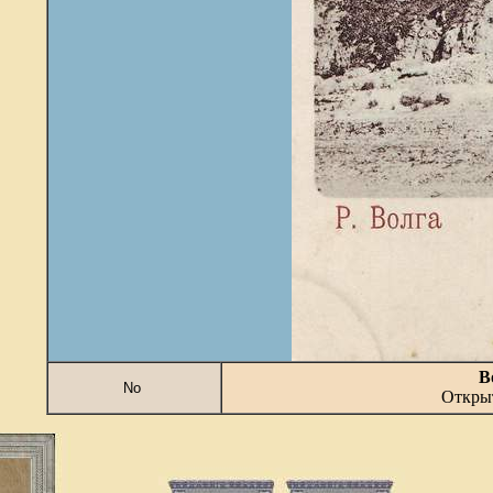
В
No
Открыт